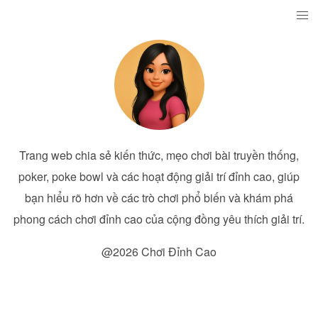
Trang web chia sẻ kiến thức, mẹo chơi bài truyền thống,
poker, poke bowl và các hoạt động giải trí đỉnh cao, giúp
bạn hiểu rõ hơn về các trò chơi phổ biến và khám phá
phong cách chơi đỉnh cao của cộng đồng yêu thích giải trí.
@2026 Chơi Đỉnh Cao