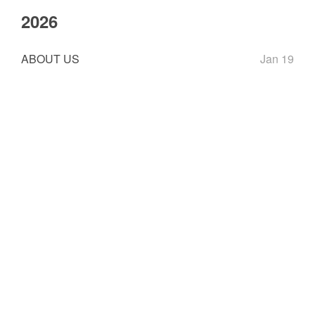
2026
ABOUT US
Jan 19