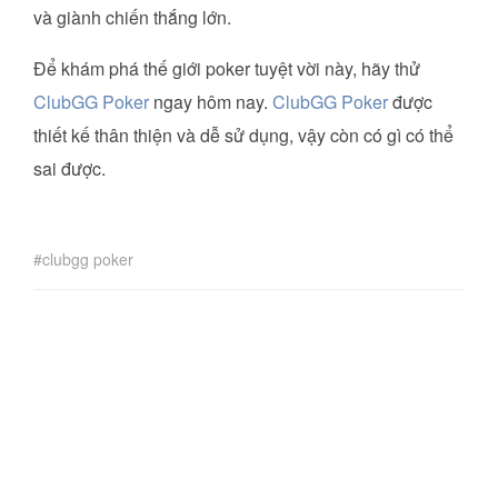
và giành chiến thắng lớn.
Để khám phá thế giới poker tuyệt vời này, hãy thử
ClubGG Poker
ngay hôm nay.
ClubGG Poker
được
thiết kế thân thiện và dễ sử dụng, vậy còn có gì có thể
sai được.
clubgg poker