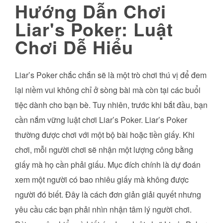
Hướng Dẫn Chơi
Liar's Poker: Luật
Chơi Dễ Hiểu
Liar’s Poker chắc chắn sẽ là một trò chơi thú vị để đem
lại niềm vui không chỉ ở sòng bài mà còn tại các buổi
tiệc dành cho bạn bè. Tuy nhiên, trước khi bắt đầu, bạn
cần nắm vững luật chơi Liar’s Poker. Liar’s Poker
thường được chơi với một bộ bài hoặc tiền giấy. Khi
chơi, mỗi người chơi sẽ nhận một lượng công bằng
giấy mà họ cần phải giấu. Mục đích chính là dự đoán
xem một người có bao nhiêu giấy mà không được
người đó biết. Đây là cách đơn giản giải quyết nhưng
yêu cầu các bạn phải nhìn nhận tâm lý người chơi.