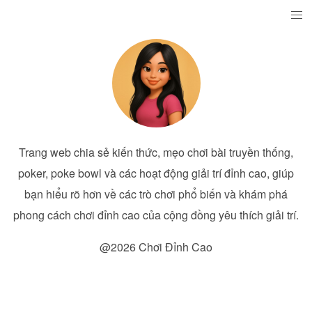
Trang web chia sẻ kiến thức, mẹo chơi bài truyền thống,
poker, poke bowl và các hoạt động giải trí đỉnh cao, giúp
bạn hiểu rõ hơn về các trò chơi phổ biến và khám phá
phong cách chơi đỉnh cao của cộng đồng yêu thích giải trí.
@2026 Chơi Đỉnh Cao