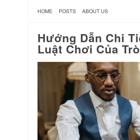
HOME
POSTS
ABOUT US
Hướng Dẫn Chi Tiế
Luật Chơi Của Trò