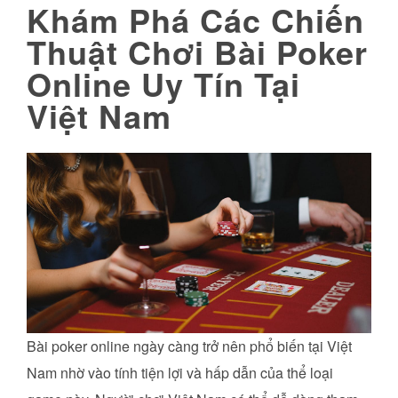
Khám Phá Các Chiến
Thuật Chơi Bài Poker
Online Uy Tín Tại
Việt Nam
Bài poker online ngày càng trở nên phổ biến tại Việt
Nam nhờ vào tính tiện lợi và hấp dẫn của thể loại