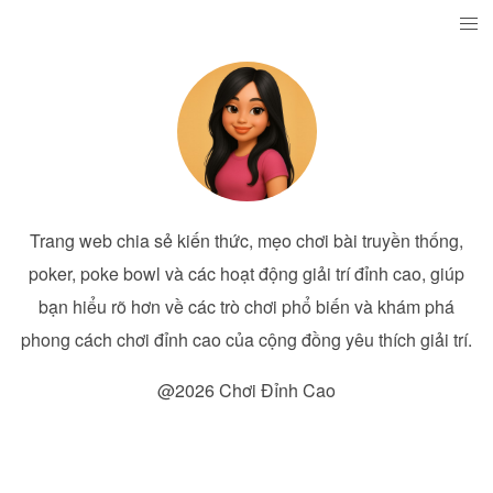
Trang web chia sẻ kiến thức, mẹo chơi bài truyền thống,
poker, poke bowl và các hoạt động giải trí đỉnh cao, giúp
bạn hiểu rõ hơn về các trò chơi phổ biến và khám phá
phong cách chơi đỉnh cao của cộng đồng yêu thích giải trí.
@2026 Chơi Đỉnh Cao